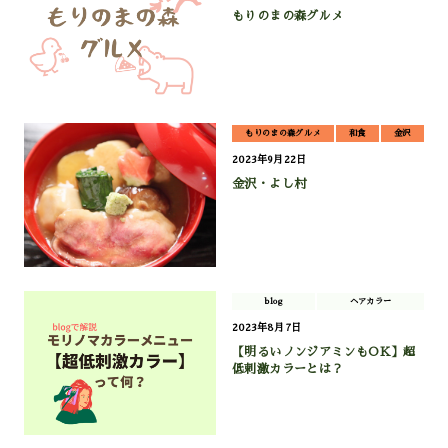
もりのまの森グルメ
もりのまの森グルメ
和食
金沢
2023年9月22日
金沢・よし村
blog
ヘアカラー
2023年8月7日
【明るいノンジアミンもOK】超
低刺激カラーとは？