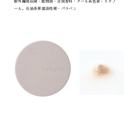
紫外線吸収剤・鉱物油・合成香料・タール系色素・エタノ
ール。石油系界面活性剤・パラベン